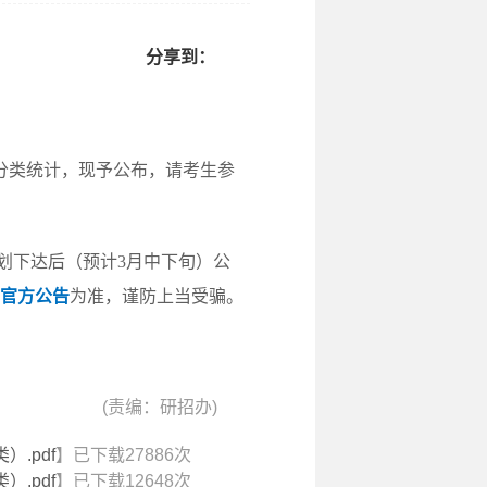
分享到：
了分类统计，现予公布，请考生参
划下达后（预计3月中下旬）公
号官方公告
为准，谨防上当受骗。
(责编：研招办)
.pdf
】已下载
27886
次
.pdf
】已下载
12648
次