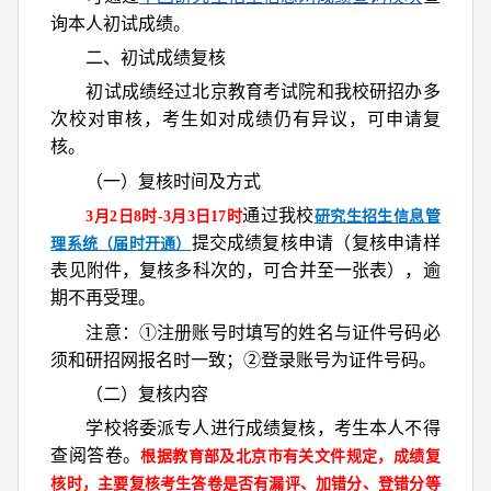
询本人初试成绩。
二、初试成绩复核
初试成绩经过北京教育考试院和我校研招办多
次校对审核，考生如对成绩仍有异议，可申请复
核。
（一）复核时间及方式
通过我校
3月2日8时-3月3日17时
研究生招生信息管
提交成绩复核申请（复核申请样
理系统（届时开通）
表见附件，复核多科次的，可合并至一张表），逾
期不再受理。
注意：①注册账号时填写的姓名与证件号码必
须和研招网报名时一致；②登录账号为证件号码。
（二）复核内容
学校将委派专人进行成绩复核，考生本人不得
查阅答卷。
根据教育部及北京市有关文件规定，成绩复
核时，主要复核考生答卷是否有漏评、加错分、登错分等