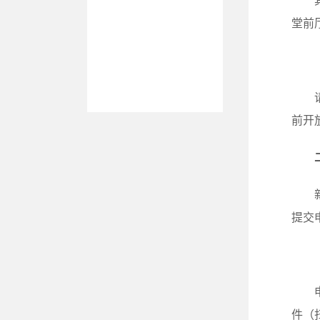
堂前
前开
提交
件（