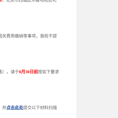
0
，北京市西城区木樨地校区礼
相关费用缴纳等事项，我校不提
格），请于
8月30日前
按如下要求
，并
点击此处
提交以下材料扫描