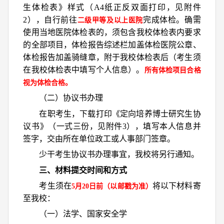
生体检表》样式（A4纸正反双面打印，见附件
2），自行前往
完成体检。确需
二级甲等及以上医院
使用当地医院体检表的，须包含我校体检表内要求
的全部项目，体检报告综述栏加盖体检医院公章、
体检报告加盖骑缝章，附于我校体检表后（考生须
在我校体检表中填写个人信息）。
所有体检项目合格
视为体检合格。
（二）协议书办理
在职考生，下载打印《定向培养博士研究生协
议书》（一式三份，见附件3），填写本人信息并
签字，交由所在单位政工或人事部门签章。
少干考生协议书办理事宜，我校将另行通知。
三、材料提交时间和方式
考生须在
将以下材料寄
5月
20
日前（以邮戳为准）
至我校：
（一）法学、国家安全学