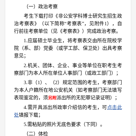
（一）政治考察
考生下载打印《非公安学科博士研究生招生政
治考察表》（以下简称“考察表”，见附件1），自
行前往考察单位（见《考察表》）完成政治考察。
1.应届硕士毕业生，将考察表交由所在院校学
院（系、部）党委（或学工部、保卫处）出具考察
意见；
2.机关、团体、企业、事业等单位在职考生考
察部门为本人所在单位人事部门（或政工部门）；
3.非（1）、（2）规定范围的考生，考察部门
为本人户籍所在地公安机关（如考察部门无法填写
表现鉴定的，须
派出所的无犯罪记录证明）；
另附
4.需开具派出所政审介绍信的考生，可
点击此
处
填报下载；
5.需粘贴的照片无底色要求（下同）。
（二）体检